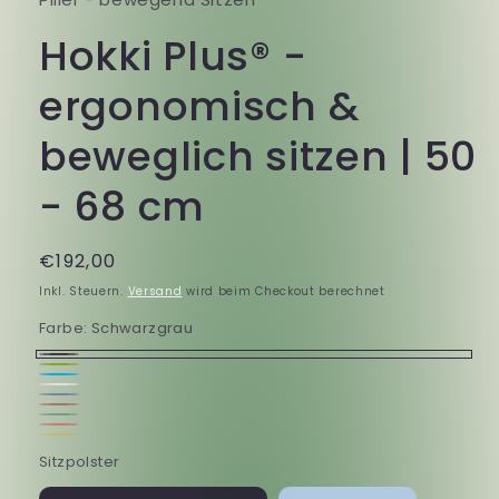
Hokki Plus® -
ergonomisch &
beweglich sitzen | 50
- 68 cm
Normaler
€192,00
Preis
Inkl. Steuern.
Versand
wird beim Checkout berechnet
Farbe:
Schwarzgrau
Schwarzgrau
Hellgrün
Hellblau
Weiß
Dunkelblau
Variante
Dunkelrot
Variante
Türkis
Variante
ausverkauft
Verkehrsrot
Variante
ausverkauft
Ginstergelb
Variante
ausverkauft
Sitzpolster
oder
ausverkauft
oder
ausverkauft
oder