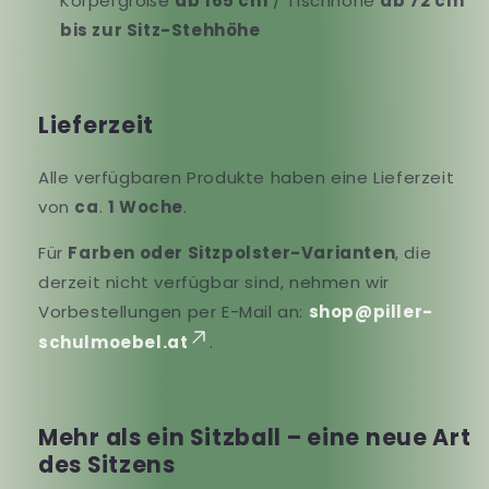
Körpergröße
ab 165 cm
/ Tischhöhe
ab 72 cm
bis zur Sitz-Stehhöhe
Lieferzeit
Alle verfügbaren Produkte haben eine Lieferzeit
von
ca
.
1
Woche
.
Für
Farben oder Sitzpolster-Varianten
, die
derzeit nicht verfügbar sind, nehmen wir
Vorbestellungen per E-Mail an:
shop@piller-
schulmoebel.at
.
Mehr als ein Sitzball – eine neue Art
des Sitzens